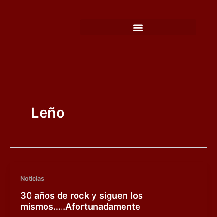
Ir
al
contenido
Leño
Noticias
30 años de rock y siguen los
mismos…..Afortunadamente