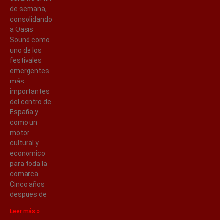
de semana,
consolidando
a Oasis
Sound como
uno de los
festivales
emergentes
más
importantes
del centro de
España y
como un
motor
cultural y
económico
para toda la
comarca.
Cinco años
después de
Leer más »