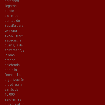
personas
llegarán
desde
distintos
puntos de
España para
vivir una
edición muy
especial: la
quinta, la del
aniversario, y
la más
grande
celebrada
hasta la
fecha. La
organización
prevé reunir
a más de
10.000
asistentes
durante el fin