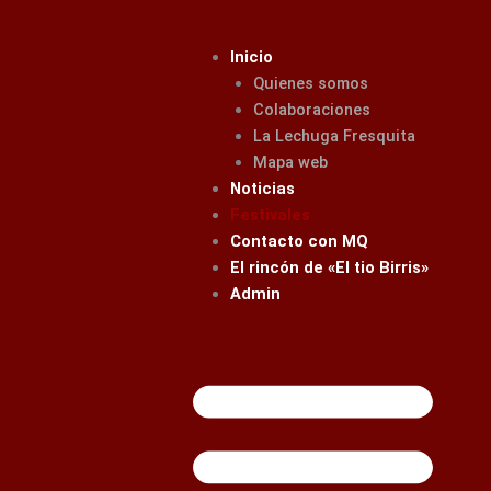
Ir
al
Inicio
contenido
Quienes somos
Colaboraciones
La Lechuga Fresquita
Mapa web
Noticias
Festivales
Contacto con MQ
El rincón de «El tio Birris»
Admin