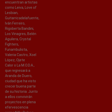
encuentran artistas
como Leiva, Love of
Lesbian,
Guitarricadelafuente,
Iván Ferreiro,
Rigoberta Bandini,
Los Vinagres, Belén
Aguilera, Crystal
Fighters,
Funambulista,
Valeria Castro, Xoel
López, Ojete
Calor o La M.O.D.A.,
que regresará a
Aranda de Duero,
ciudad que ha visto
crecer buena parte
de su historia. Junto
a ellos convivirán
proyectos en plena
efervescencia