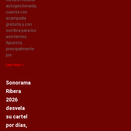
autogestionada,
cuenta con
acampada
gratuita y con
sombra para los
asistentes.
Apuesta
principalmente
por
Leer más »
Sonorama
Ribera
2026
desvela
su cartel
por días,