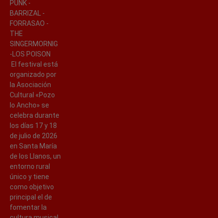
PUNK -
BARRIZAL -
FORRASAO -
THE
SINGERMORNIG
-LOS POISON
El festival está
organizado por
la Asociación
Cultural «Pozo
lo Ancho» se
celebra durante
los días 17 y 18
de julio de 2026
en Santa María
de los Llanos, un
entorno rural
único y tiene
como objetivo
principal el de
fomentar la
cultura musical