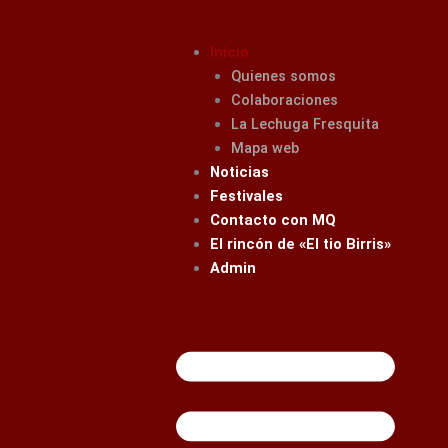
Ir
al
Inicio
contenido
Quienes somos
Colaboraciones
La Lechuga Fresquita
Mapa web
Noticias
Festivales
Contacto con MQ
El rincón de «El tio Birris»
Admin