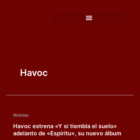
Ir
al
contenido
Havoc
Noticias
Havoc estrena «Y si tiembla el suelo»
adelanto de «Espíritu», su nuevo álbum