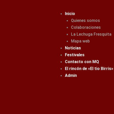
Ir
al
Inicio
contenido
Quienes somos
Colaboraciones
La Lechuga Fresquita
Mapa web
Noticias
Festivales
Contacto con MQ
El rincón de «El tio Birris»
Admin