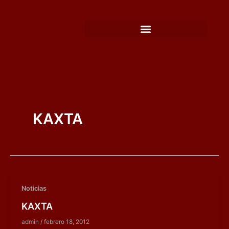
Ir
al
contenido
KAXTA
Noticias
KAXTA
admin
/
febrero 18, 2012