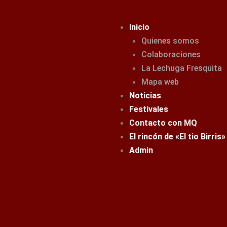
Ir
al
Inicio
contenido
Quienes somos
Colaboraciones
La Lechuga Fresquita
Mapa web
Noticias
Festivales
Contacto con MQ
El rincón de «El tio Birris»
Admin