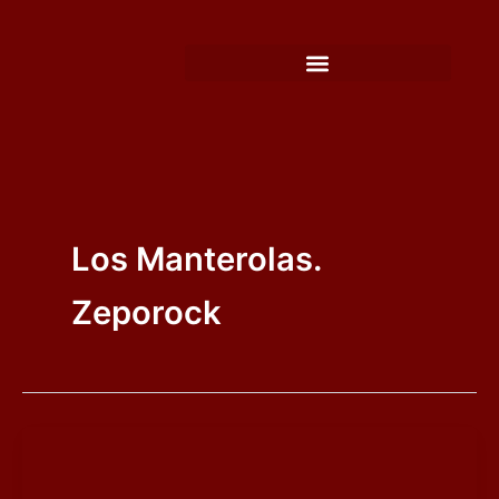
Ir
al
contenido
Los Manterolas.
Zeporock