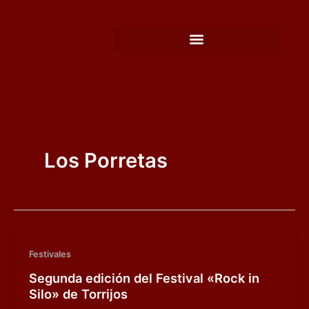
Ir
al
contenido
Los Porretas
Festivales
Segunda edición del Festival «Rock in
Silo» de Torrijos