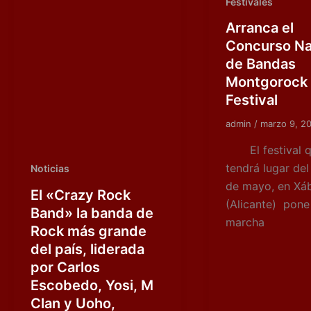
Festivales
Arranca el
Concurso Na
de Bandas
Montgorock 
Festival
admin
/
marzo 9, 2
El festival 
tendrá lugar del
Noticias
de mayo, en Xá
El «Crazy Rock
(Alicante) pone
Band» la banda de
marcha
Rock más grande
del país, liderada
por Carlos
Escobedo, Yosi, M
Clan y Uoho,