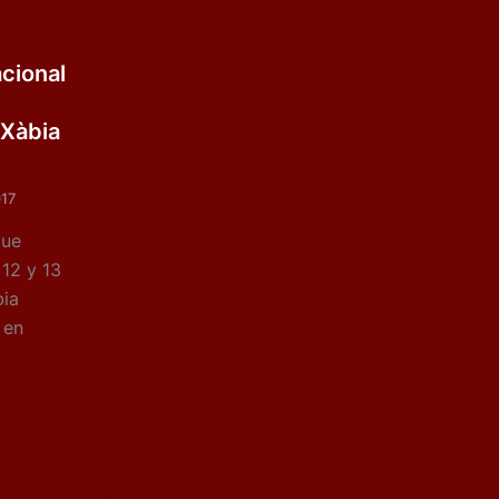
cional
Xàbia
017
que
 12 y 13
bia
 en