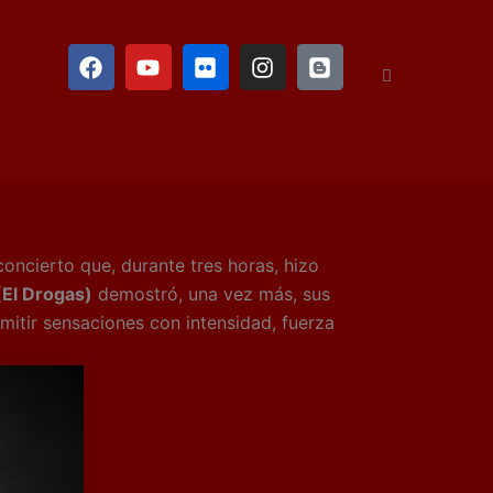
F
Y
F
I
B
a
o
l
n
l
c
u
i
s
o
e
t
c
t
g
b
u
k
a
g
o
b
r
g
e
o
e
r
r
k
a
m
concierto que, durante tres horas, hizo
(El Drogas)
demostró, una vez más, sus
mitir sensaciones con intensidad, fuerza