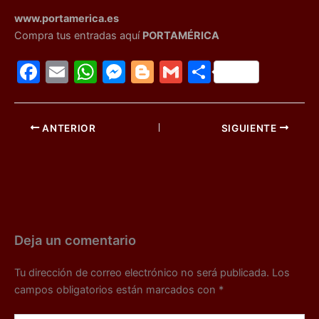
www.portamerica.es
Compra tus entradas aquí
PORTAMÉRICA
F
E
W
M
Bl
G
C
a
m
h
e
o
m
o
c
ai
at
s
g
ai
m
ANTERIOR
SIGUIENTE
e
l
s
s
g
l
p
b
A
e
er
ar
o
p
n
tir
o
p
g
k
er
Deja un comentario
Tu dirección de correo electrónico no será publicada.
Los
campos obligatorios están marcados con
*