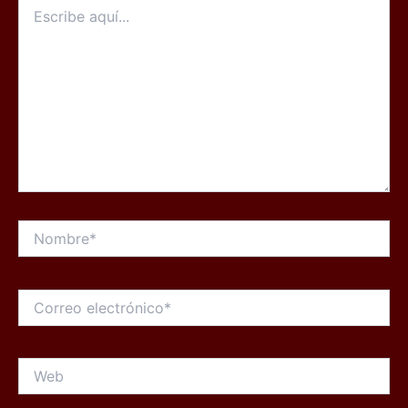
Escribe
aquí...
Nombre*
Correo
electrónico*
Web