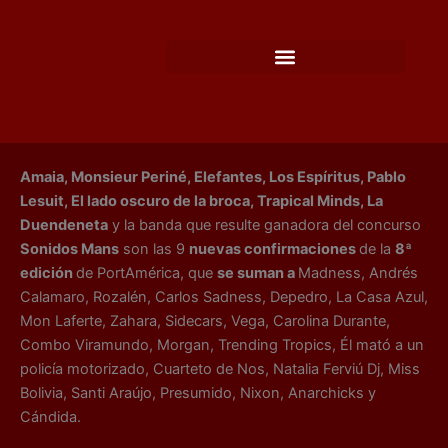
Ir
al
contenido
Amaia, Monsieur Periné, Elefantes, Los Espíritus, Pablo
Lesuit, El lado oscuro de la broca, Trapical Minds, La
Duendeneta
y la banda que resulte ganadora del concurso
Sonidos Mans
son las 9
nuevas confirmaciones
de la
8ª
edición
de PortAmérica, que
se suman a
Madness, Andrés
Calamaro, Rozalén, Carlos Sadness, Depedro, La Casa Azul,
Mon Laferte, Zahara, Sidecars, Vega, Carolina Durante,
Combo Viramundo, Morgan, Trending Tropics, Él mató a un
policía motorizado, Cuarteto de Nos, Natalia Ferviú Dj, Miss
Bolivia, Santi Araújo, Presumido, Nixon, Anarchicks y
Cándida.