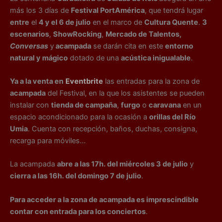
más los 3 días de
Festival PortAmérica
, que tendrá lugar
entre
el
4 y el 6 de julio
en el marco de
Cultura Quente
.
3
escenarios
,
ShowRocking
,
Mercado de Talentos,
Conversas
y
acampada
se darán cita en este
entorno
natural y mágico
dotado de una
acústica inigualable
.
Ya a la venta en
Eventbrite
las entradas para la zona de
acampada
del Festival, en la que los asistentes se pueden
instalar con
tienda de campaña
,
furgo
o
caravana
en un
espacio acondicionado para la ocasión a
orillas del Río
Umia
. Cuenta con recepción, baños, duchas, consigna,
recarga para móviles…
La acampada
abre a las 17h. del miércoles 3 de julio
y
cierra a las 16h. del domingo 7 de julio
.
Para acceder a la zona de acampada es imprescindible
contar con entrada para los conciertos
.