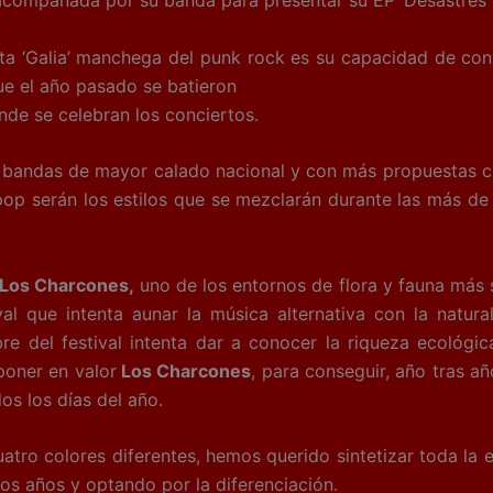
 acompañada por su banda para presentar su EP ‘Desastres N
Galia’ manchega del punk rock es su capacidad de conve
ue el año pasado se batieron
nde se celebran los conciertos.
ndas de mayor calado nacional y con más propuestas cult
pop serán los estilos que se mezclarán durante las más d
 Los Charcones,
uno de los entornos de flora y fauna más
val que intenta aunar la música alternativa con la natu
e del festival intenta dar a conocer la riqueza ecológica
poner en valor
Los Charcones
, para conseguir, año tras añ
os los días del año.
tro colores diferentes, hemos querido sintetizar toda la es
ros años y optando por la diferenciación.