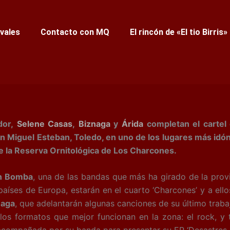
ivales
Contacto con MQ
El rincón de «El tio Birris»
dor,
Selene Casas
,
Biznaga
y
Árida
completan el cartel 
en Miguel Esteban, Toledo, en uno de los lugares más idó
de la Reserva Ornitológica de Los Charcones.
n Bomba
, una de las bandas que más ha girado de la prov
países de Europa, estarán en el cuarto ‘Charcones’ y a el
naga
, que adelantarán algunas canciones de su último traba
os formatos que mejor funcionan en la zona: el rock, y t