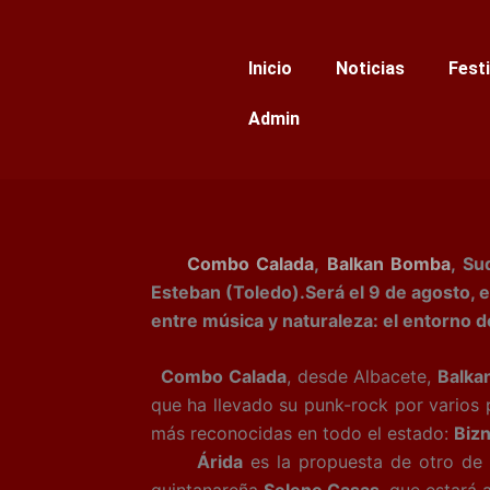
Ir
al
Inicio
Noticias
Fest
contenido
Admin
Combo Calada
,
Balkan Bomba
, Su
Esteban (Toledo).Será el 9 de agosto, 
entre música y naturaleza: el entorno 
Combo Calada
, desde Albacete,
Balka
que ha llevado su punk-rock por varios 
más reconocidas en todo el estado:
Biz
Árida
es la propuesta de otro de l