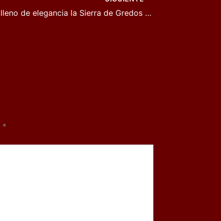
Rod Stewart lleno de elegancia la Sierra de Gredos ante más de 12.500 personas en «Musicos en la Naturaleza»
n
*