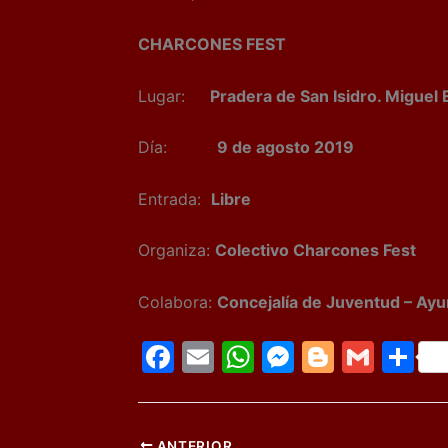
CHARCONES FEST
Lugar:
Pradera de San Isidro. Migue
Día:
9 de agosto 2019
Entrada:
Libre
Organiza:
Colectivo Charcones Fest
Colabora:
Concejalía de Juventud – Ay
F
E
W
M
Bl
G
C
a
m
h
e
o
m
o
c
ai
at
s
g
ai
m
ANTERIOR