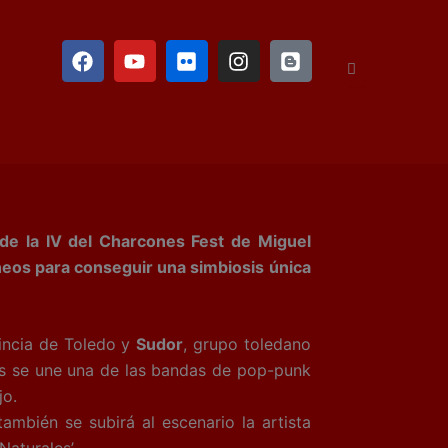
F
Y
F
I
B
a
o
l
n
l
c
u
i
s
o
e
t
c
t
g
b
u
k
a
g
o
b
r
g
e
o
e
r
r
k
a
m
de la IV del Charcones Fest de Miguel
neos para conseguir una simbiosis única
incia de Toledo y
Sudor
, grupo toledano
los se une una de las bandas de pop-punk
jo.
ambién se subirá al escenario la artista