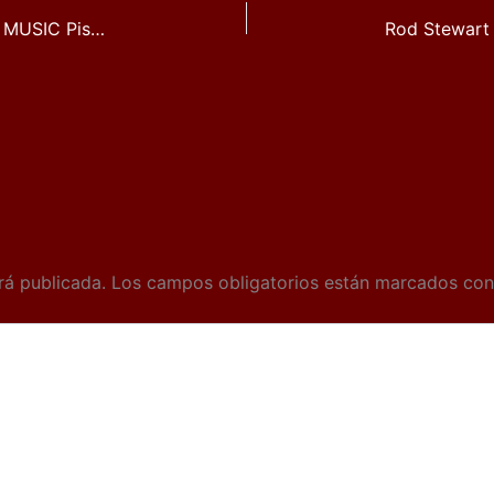
«SINESTESIA» VI MACROFIESTA VISUAL MUSIC Pista Jardín Colón de Quintanar de la Orden dia 3 de agosto de 2019
rá publicada.
Los campos obligatorios están marcados co