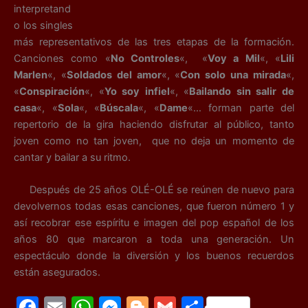
interpretand
o los singles
más representativos de las tres etapas de la formación.
Canciones como «
No Controles
«, «
Voy a Mil
«, «
Lili
Marlen
«, «
Soldados del amor
«, «
Con solo una mirada
«,
«
Conspiración
«, «
Yo soy infiel
«, «
Bailando sin salir de
casa
«, «
Sola
«, «
Búscala
«, «
Dame
«… forman parte del
repertorio de la gira haciendo disfrutar al público, tanto
joven como no tan joven, que no deja un momento de
cantar y bailar a su ritmo.
Después de 25 años OLÉ-OLÉ se reúnen de nuevo para
devolvernos todas esas canciones, que fueron número 1 y
así recobrar ese espíritu e imagen del pop español de los
años 80 que marcaron a toda una generación. Un
espectáculo donde la diversión y los buenos recuerdos
están asegurados.
F
E
W
M
Bl
G
C