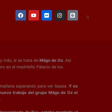
F
Y
F
I
B
a
o
l
n
l
c
u
i
s
o
e
t
c
t
g
b
u
k
a
g
o
b
r
g
e
o
e
r
r
k
a
m
y más, si se trata de
Mägo de Oz
. Así
ro en el madrileño Palacio de los
añana esperando para ver Ilussia.
Y es
l nuevo trabajo del grupo Mägo de Oz el
.
o denominado de Box, estaba montado el