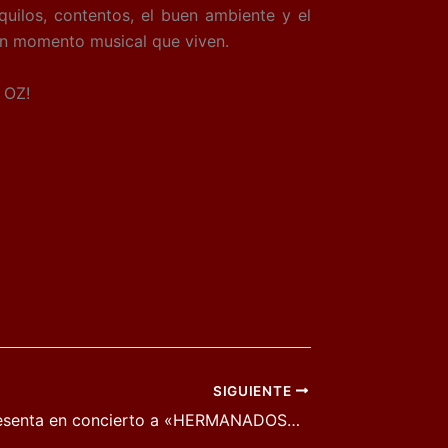
uilos, contentos, el buen ambiente y el
uen momento musical que viven.
 OZ!
SIGUIENTE
LA SUITE presenta en concierto a «HERMANADOS» el mejor tributo a la banda mejicana MANÁ