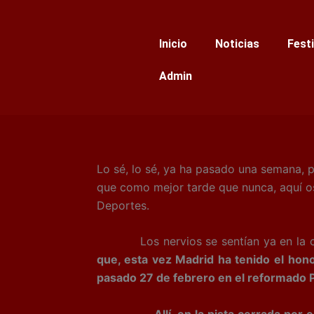
Ir
al
Inicio
Noticias
Fest
contenido
Admin
Lo sé, lo sé, ya ha pasado una semana, pe
que como mejor tarde que nunca, aquí os 
Deportes.
Los nervios se sentían ya en la cola
que, esta vez Madrid ha tenido el hono
pasado 27 de febrero en el reformado P
Allí, en la pista cerrada po