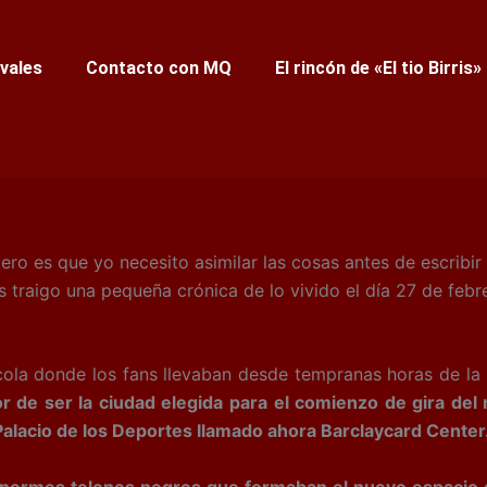
ivales
Contacto con MQ
El rincón de «El tio Birris»
ro es que yo necesito asimilar las cosas antes de escribir 
traigo una pequeña crónica de lo vivido el día 27 de febre
 donde los fans llevaban desde tempranas horas de la m
r de ser la ciudad elegida para el comienzo de gira de
alacio de los Deportes llamado ahora Barclaycard Center
r enormes telones negros que formaban el nuevo espaci