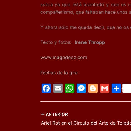
sobra ya que está asentado y que es un
compañerismo, que faltaban hace unos añ
Y ahora sólo me queda decir, que no os q
Texto y fotos:
Irene Thropp
www.magodeoz.com
Fechas de la gira
F
E
W
M
Bl
G
C
a
m
h
e
o
m
o
c
ai
at
s
g
ai
m
e
l
s
s
g
l
p
ANTERIOR
Ariel Rot en el Circulo del Arte de Toled
b
A
e
er
ar