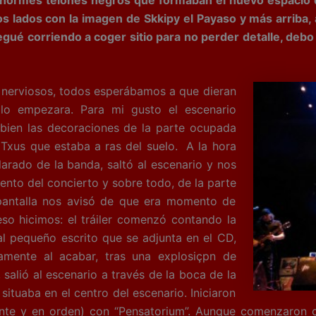
los lados con la imagen de Skkipy el Payaso y más arriba
 llegué corriendo a coger sitio para no perder detalle, deb
erviosos, todos esperábamos a que dieran
lo empezara. Para mi gusto el escenario
bien las decoraciones de la parte ocupada
 Txus que estaba a ras del suelo. A la hora
larado de la banda, saltó al escenario y nos
ento del concierto y sobre todo, de la parte
 pantalla nos avisó de que era momento de
eso hicimos: el tráiler comenzó contando la
al pequeño escrito que se adjunta en el CD,
amente al acabar, tras una explosiçpn de
 salió al escenario a través de la boca de la
ituaba en el centro del escenario. Iniciaron
mente y en orden) con “Pensatorium”. Aunque comenzaron 