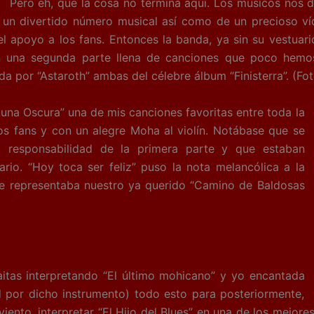
Pero eh, que la cosa no termina aquí. Los músicos nos 
un divertido número musical así como de un precioso ví
 apoyo a los fans. Entonces la banda, ya sin su vestuario
n una segunda parte llena de canciones que poco hemos
a por “Astaroth” ambas del célebre álbum “Finisterra”. (Fot
 Oscura” una de mis canciones favoritas entre toda la
os fans y con un alegre Moha al violín. Notábase que se
a responsabilidad de la primera parte y que estaban
ario. “Hoy toca ser feliz” puso la nota melancólica a la
 representaba nuestro ya querido “Camino de Baldosas
as interpretando “El último mohicano” y yo encantada
 por dicho instrumento) todo esto para posteriormente,
ento, interpretar “El Hijo del Blues” en una de los mejore