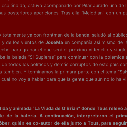
 espléndido, estuvo acompañado por Pilar Jurado una de la
sus posteriores apariciones. Tras ella “Melodian” con un
o totalmente ya con frontman de la banda, saludó al públic
a y de los vientos de
JoseMa
en compañía así mismo de l
cho para grabar el que será el próximo videoclip y singl
aba la balada “Si Supieras” para continuar con la polémica
o de todos los políticos y demás corruptos de este país co
 también. Y terminamos la primara parte con el tema “Salva
el cual no voy a hablar para que la gente que aún no lo ha 
tida y animada “La Viuda de O’Brian” donde Txus relevó a
e de la batería. A continuación, interpretaron el prim
er, quién es co-autor de ella junto a Txus, para seguir 