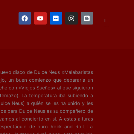
F
Y
F
I
B
a
o
l
n
l
c
u
i
s
o
e
t
c
t
g
b
u
k
a
g
o
b
r
g
e
o
e
r
r
k
a
m
nue
vo disco de Dulce Neus «Malabaristas
jo, un buen comienzo que depararía un
oche con «Viejos Sueños» al que siguieron
n temazo). La temperatura iba subiendo a
ulce Neus) a quién se les ha unido y les
ados para Dulce Neus es su compañero de
amos al concierto en sí. A estas alturas
espectáculo de puro Rock and Roll. La