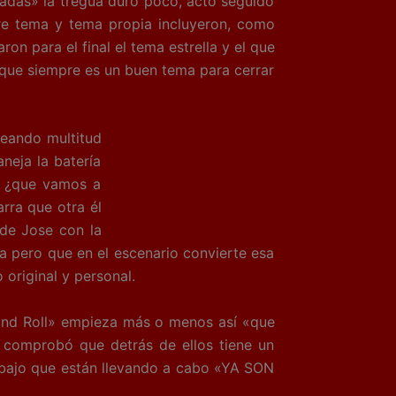
dadas» la tregua duró poco, acto seguido
re tema y tema propia incluyeron, como
on para el final el tema estrella y el que
que siempre es un buen tema para cerrar
teando multitud
neja la batería
, ¿que vamos a
rra que otra él
 de Jose con la
ra pero que en el escenario convierte esa
original y personal.
 and Roll» empieza más o menos así «que
s comprobó que detrás de ellos tiene un
trabajo que están llevando a cabo «YA SON