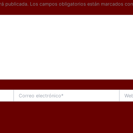
rá publicada.
Los campos obligatorios están marcados co
Correo
Web
electrónico*