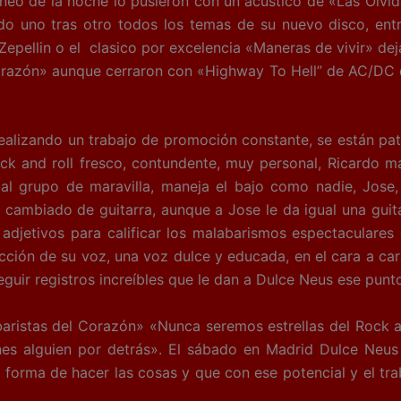
áneo de la noche lo pusieron con un acústico de «Las Olvi
do uno tras otro todos los temas de su nuevo disco, ent
Zepellin o el clasico por excelencia «Maneras de vivir» dejar
 Corazón» aunque cerraron con «Highway To Hell” de AC/DC 
ealizando un trabajo de promoción constante, se están pa
ock and roll fresco, contundente, muy personal, Ricardo ma
al grupo de maravilla, maneja el bajo como nadie, Jose
 cambiado de guitarra, aunque a Jose le da igual una guita
adjetivos para calificar los malabarismos espectaculares
icción de su voz, una voz dulce y educada, en el cara a ca
ir registros increíbles que le dan a Dulce Neus ese punto 
abaristas del Corazón» «Nunca seremos estrellas del Rock
tienes alguien por detrás». El sábado en Madrid Dulce Neu
su forma de hacer las cosas y que con ese potencial y el 