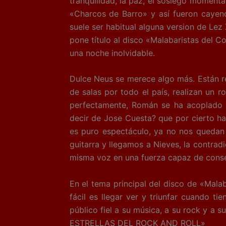
tranquilidad, la paz, el sosiego moment
«Charcos de Barro» y así fueron cayen
suele ser habitual alguna version de Lez 
pone título al disco «Malabaristas del
una noche inolvidable.
Dulce Neus se merece algo más. Están r
de salas por todo el país, realizan un r
perfectamente, Román se ha acoplado 
decir de Jose Cuesta? que por cierto ha
es puro espectáculo, ya no nos quedan 
guitarra y llegamos a Nieves, la contrad
misma voz en una fuerza capaz de consegu
En el tema principal del disco de «Mal
fácil es llegar ver y triunfar cuando 
público fiel a su música, a su rock y a 
ESTRELLAS DEL ROCK AND ROLL»