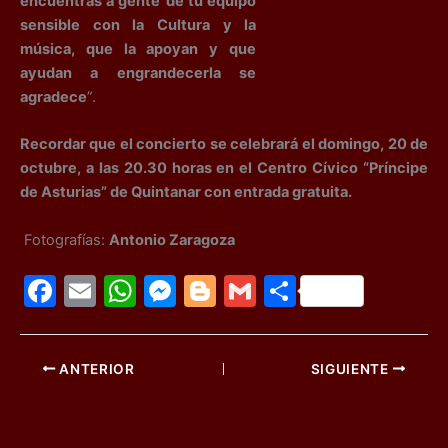
encuentras a gente
de tu equipo
sensible con la Cultura y la
música, que la apoyan y que
ayudan a engrandecerla se
agradece
”.
Recordar que el concierto se celebrará el domingo, 20 de
octubre, a las 20.30 horas en el Centro Cívico “Príncipe
de Asturias” de Quintanar con entrada gratuita.
Fotografías:
Antonio Zaragoza
F
E
W
M
Bl
G
C
a
m
h
e
o
m
o
c
ai
at
s
g
ai
m
ANTERIOR
SIGUIENTE
e
l
s
s
g
l
p
b
A
e
er
ar