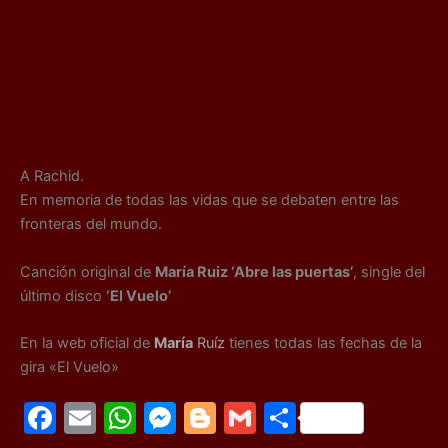
A Rachid.
En memoria de todas las vidas que se debaten entre las
fronteras del mundo.
Canción original de
María Ruiz ‘Abre las puertas’
, single del
último disco
‘El Vuelo’
En la web oficial de
María
Ruíz
tienes todas las fechas de la
gira «El Vuelo»
F
E
W
M
Bl
G
C