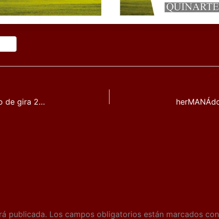
CELTAS CORTOS nuevo éxito en su inicio de gira 2014.
herMANÁdos
rá publicada.
Los campos obligatorios están marcados co