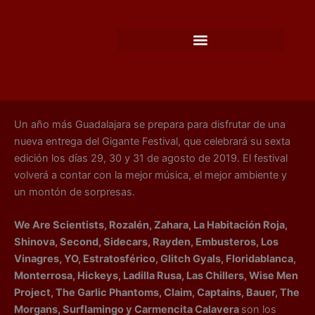
Ir
al
contenido
Un año más Guadalajara se prepara para disfrutar de una
nueva entrega del Gigante Festival, que celebrará su sexta
edición los días 29, 30 y 31 de agosto de 2019. El festival
volverá a contar con la mejor música, el mejor ambiente y
un montón de sorpresas.
We Are Scientists, Rozalén, Zahara, La Habitación Roja,
Shinova, Second, Sidecars, Rayden, Embusteros, Los
Vinagres, YO, Estratosférico, Glitch Gyals, Floridablanca,
Monterrosa, Hickeys, Ladilla Rusa, Las Chillers, Wise Men
Project, The Garlic Phantoms, Claim, Captains, Bauer, The
Morgans, Surflamingo y Carmencita Calavera
son los