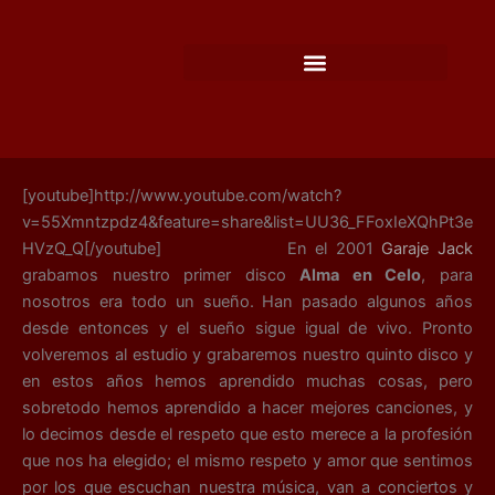
Ir
al
contenido
[youtube]http://www.youtube.com/watch?
v=55Xmntzpdz4&feature=share&list=UU36_FFoxIeXQhPt3e
HVzQ_Q[/youtube] En el 2001
Garaje Jack
grabamos nuestro primer disco
Alma en Celo
, para
nosotros era todo un sueño. Han pasado algunos años
desde entonces y el sueño sigue igual de vivo. Pronto
volveremos al estudio y grabaremos nuestro quinto disco y
en estos años hemos aprendido muchas cosas, pero
sobretodo hemos aprendido a hacer mejores canciones, y
lo decimos desde el respeto que esto merece a la profesión
que nos ha elegido; el mismo respeto y amor que sentimos
por los que escuchan nuestra música, van a conciertos y