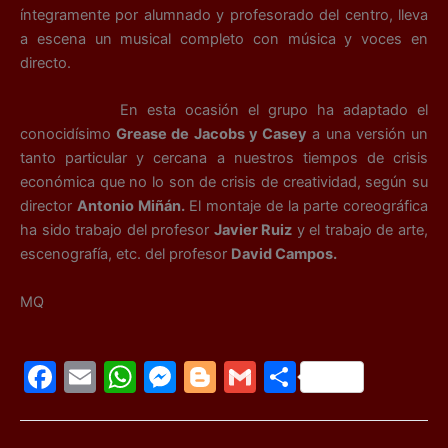
íntegramente por alumnado y profesorado del centro, lleva
a escena un musical completo con música y voces en
directo.
En esta ocasión el grupo ha adaptado el
conocidísimo
Grease de Jacobs y Casey
a una versión un
tanto particular y cercana a nuestros tiempos de crisis
económica que no lo son de crisis de creatividad, según su
director
Antonio Miñán.
El montaje de la parte coreográfica
ha sido trabajo del profesor
Javier Ruiz
y el trabajo de arte,
escenografía, etc. del profesor
David Campos.
MQ
F
E
W
M
Bl
G
C
a
m
h
e
o
m
o
c
ai
at
s
g
ai
m