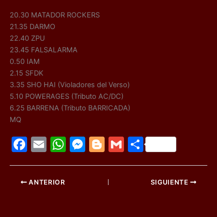
20.30 MATADOR ROCKERS
21.35 DARMO
22.40 ZPU
23.45 FALSALARMA
0.50 IAM
2.15 SFDK
3.35 SHO HAI (Violadores del Verso)
5.10 POWERAGES (Tributo AC/DC)
6.25 BARRENA (Tributo BARRICADA)
MQ
F
E
W
M
Bl
G
C
a
m
h
e
o
m
o
c
ai
at
s
g
ai
m
ANTERIOR
SIGUIENTE
e
l
s
s
g
l
p
b
A
e
er
ar