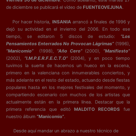
viernes 30 de diciembre
. Como adelanto, este martes 27
de diciembre se publicará el vídeo de
FUENTEOVEJUNA
.
Por hacer historia,
INSANIA
arrancó a finales de 1996 y
dejó su actividad en el invierno del 2006. En todo ese
tiempo, se editaron 5 discos de estudio:
“Los
Pensamientos Enterrados No Provocan Lágrimas”
(1996),
“Manicomio”
(1998),
“Año Cero”
(2000),
“Manifiesto”
(2002),
“I.M.P.E.R.F.E.C.T.O”
(2004), y en poco tiempo
tuvimos la suerte de hacernos un hueco en la escena,
primero en la valenciana con innumerables conciertos, y
más adelante en el resto del estado, actuando desde fiestas
populares hasta en los mejores festivales del momento, y
compartiendo escenario con muchos de los artistas que
actualmente están en la primera línea. Destacar que la
primera referencia que editó
MALDITO RECORDS
fue
nuestro álbum
“Manicomio”
.
Desde aquí mandar un abrazo a nuestro técnico de