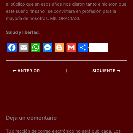
al público que en esos años nos dieron tanto e hicieron que
este sueño “insano” se convirtiera en profesión para la
mayoría de nosotros. MIL GRACIAS!.
Salud y libertad
.
F
E
W
M
Bl
G
C
a
m
h
e
o
m
o
c
ai
at
s
g
ai
m
ANTERIOR
SIGUIENTE
e
l
s
s
g
l
p
b
A
e
er
ar
o
p
n
tir
o
p
g
k
er
Deja un comentario
Tu dirección de correo electrónico no será publicada.
Los