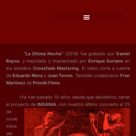
Ir
al
contenido
“La Última Noche”
(2016) fue grabado por
Daniel
Rayos
, y mezclado y masterizado por
Enrique Soriano
en
los estudios
Crossfade Mastering
. El vídeo corre a cuenta
de
Eduardo Mora
y
Juan Tormo
. También colaboraron
Fran
Martínez
de
Primiki Films
.
«Ya han pasado 10 años desde que decidimos cerrar
el proyecto de
INSANIA
, con nuestro último
concierto el 25
de
novie
mbre
del