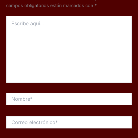
campos obligatorios están marcados con
*
Escribe
aquí...
Nombre*
Correo
electrónico*