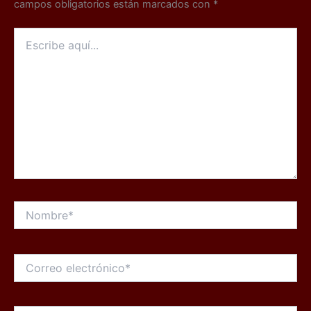
campos obligatorios están marcados con
*
Escribe
aquí...
Nombre*
Correo
electrónico*