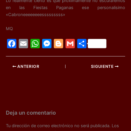
Lo realmente cierto es que próximamente no escuraremos
en las Fiestas Paganas ese personalisimo
«Cabroneeeeeeeesssssssss»
MQ
F
E
W
M
Bl
G
C
a
m
h
e
o
m
o
c
ai
at
s
g
ai
m
ANTERIOR
SIGUIENTE
e
l
s
s
g
l
p
b
A
e
er
ar
o
p
n
tir
o
p
g
k
er
Deja un comentario
Tu dirección de correo electrónico no será publicada.
Los