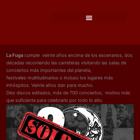
Ir
al
contenido
La Fuga
cumple veinte años encima de los escenarios, dos
décadas recorriendo las carreteras visitando las salas de
conciertos más importantes del planeta,
festivales multitudinarios o incluso los lugares más
inhóspitos. Veinte años dan para mucho.
Diez discos editados, más de 700 conciertos, motivo más
que suficiente para celebrarlo por todo lo alto.