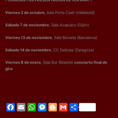
:: CONCIERTOS PRESENTACIÓN DE «LA IRA» ::
Viernes 2 de octubre
, Sala Porta Caeli (Valladolid)
Sábado 7 de noviembre
, Sala Acapulco (Gijón)
Viernes 13 de noviembre
, Sala Bóveda (Barcelona)
Sábado 14 de noviembre
, CC Delicias (Zaragoza)
Viernes 8 de enero
, Sala But (Madrid)
concierto final de
gira
F
E
W
M
Bl
G
C
a
m
h
e
o
m
o