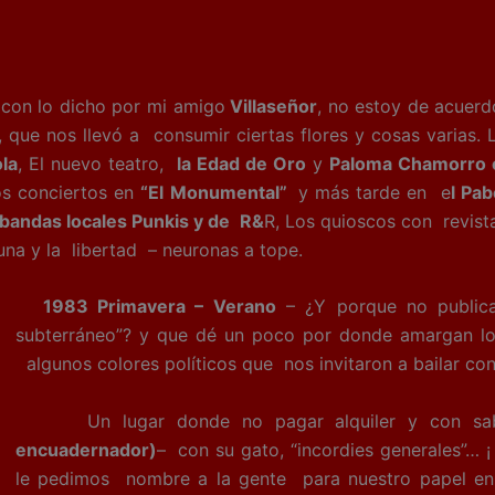
lo dicho por mi amigo
Villaseñor
, no estoy de acuerd
, que nos llevó a consumir ciertas flores y cosas varias. 
la
, El nuevo teatro,
la Edad de Oro
y
Paloma Chamorro
s conciertos en
“El Monumental”
y más tarde en e
l Pab
s bandas locales Punkis y de R&
R, Los quioscos con revista
 Luna y la libertad – neuronas a tope.
1983 Primavera – Verano
– ¿Y porque no public
subterráneo”? y que dé un poco por donde amargan los
algunos colores políticos que nos invitaron a bailar con 
Un lugar donde no pagar alquiler y con sabor 
encuadernador)
– con su gato, “incordies generales”… ¡
le pedimos nombre a la gente para nuestro papel en 