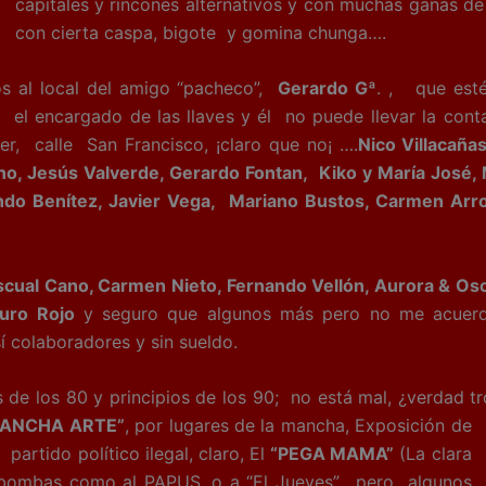
capitales y rincones alternativos y con muchas ganas de
con cierta caspa, bigote y gomina chunga….
l local del amigo “pacheco”,
Gerardo Gª
. , que esté
el encargado de las llaves y él no puede llevar la conta
r, calle San Francisco, ¡claro que no¡ ….
Nico Villacaña
o, Jesús Valverde, Gerardo Fontan, Kiko y María José, Ma
ando Benítez, Javier Vega, Mariano Bustos, Carmen Arr
scual Cano, Carmen Nieto, Fernando Vellón, Aurora & Os
turo Rojo
y seguro que algunos más pero no me acuerd
í colaboradores y sin sueldo.
 los 80 y principios de los 90; no está mal, ¿verdad tr
ANCHA ARTE”
, por lugares de la mancha, Exposición de
artido político ilegal, claro, El
“PEGA MAMA”
(La clara
 bombas como al PAPUS, o a “El Jueves”, pero algunos