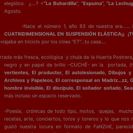
elegidos: ¿….? <
”La Buhardilla”, “Espuma”, “La Lechug
Agosto.
-Nace el número 1, año 83 de nuestra era……
CUATRIDIMENSIONAL EN SUSPENSIÓN ELÁSTICA¡¡ ¡
viajaba en triciclo por los cines “ET”…tu casa….
da más fresca, ecológica y chula de la Huerta Postrera
negro y en papel de brillo –CUCHË- en la portada, (
vertientes, El productor, El autolesionado, Dibujos
Archivos y Papeleos, El corresponsal en Madriz…zz, 
hombre invisible, El discípulo, El soñador soñado, Seai
más incluso un espacio reservado.
-Poesía, crónicas de todo tipo, motos, quejas, muchos
recetas, arte, conciertos, toros y toreros y lo que no
gustó nuestra locura en formato de FaNZinE, pareci