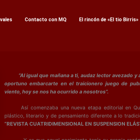
ivales
Contacto con MQ
El rincón de «El tio Birris»
“Al igual que mañana a ti, audaz lector avezado y a
oportuno embarcarte en el traicionero juego de publ
viento, hoy se nos ha ocurrido a nosotros”.
Así comenzaba una nueva etapa editorial en Quinta
plástico, literario y de pensamiento diferente a lo tra
“REVISTA CUATRIDIMENSIONAL EN SUSPENSION ELÁS
Y es que aquel nacimiento tenía su propia razón de