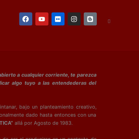
F
Y
F
I
B
a
o
l
n
l
c
u
i
s
o
e
t
c
t
g
b
u
k
a
g
o
b
r
g
e
o
e
r
r
k
a
m
bierto a cualquier corriente, te parezca
icar algo tuyo a las entendederas del
nar, bajo un planteamiento creativo,
dicionalmente dado hasta entonces con una
TICA”
allá por Agosto de 1983.
 ser al producirse en un contexto de