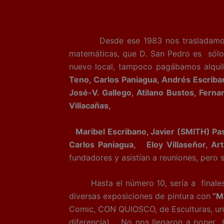
Desde ese 1983 nos trasladamos a
matemáticas, que D. San Pedro es sólo 
nuevo local, tampoco pagábamos alquile
Teno, Carlos Paniagua, Andrés Escriban
José-V. Gallego, Atilano Bustos, Fern
Villacañas,
Maribel Escribano, Javier (SMITH) Pa
Carlos Paniagua, Eloy Villaseñor, Ar
fundadores y asistían a reuniones, pero s
Hasta el número 10, sería a finales de
diversas exposiciones de pintura con
“M
Comic, CON QUIOSCO, de Esculturas, un p
diferencia)…. No nos llegaron a poner