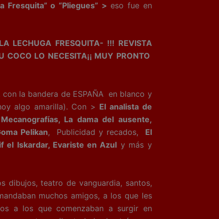
a Fresquita” o “Pliegues” >
eso fue en
LA LECHUGA FRESQUITA- !!! REVISTA
TU COCO LO NECESITA¡¡ MUY PRONTO
, con la bandera de
ESPAÑA en blanco y
hoy algo amarilla). Con >
El analista de
 y Mecanografías, La dama del ausente,
Goma Pelikan
, Publicidad y recados,
El
f el Iskardar, Evariste en Azul
y más y
 dibujos, teatro de vanguardia, santos,
s mandaban muchos amigos, a los que les
dos a los que comenzaban a surgir en