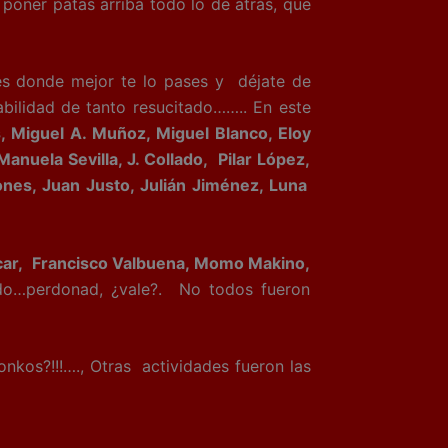
 poner patas arriba todo lo de atrás, que
s donde mejor te lo pases y déjate de
bilidad de tanto resucitado…….. En este
s, Miguel A. Muñoz, Miguel Blanco, Eloy
nuela Sevilla, J. Collado, Pilar López,
ones, Juan Justo, Julián Jiménez, Luna
car, Francisco Valbuena, Momo Makino,
o…perdonad, ¿vale?. No todos fueron
onkos?!!!…., Otras
actividades fueron las