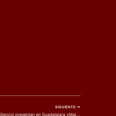
SIGUIENTE
Gritando en Silencio presentan en Guadalajara «Material Inflamable»