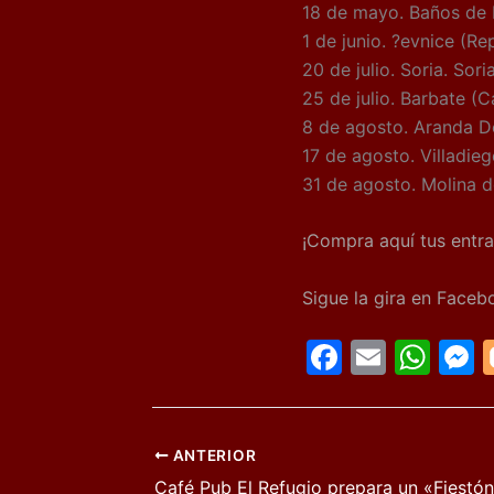
18 de mayo. Baños de 
1 de junio. ?evnice (R
20 de julio. Soria. Sori
25 de julio. Barbate (C
8 de agosto. Aranda D
17 de agosto. Villadie
31 de agosto. Molina 
¡Compra aquí tus entra
Sigue la gira en Faceb
F
E
W
a
m
h
c
ai
at
s
e
l
s
s
ANTERIOR