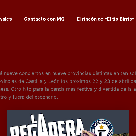
ivales
Contacto con MQ
El rincón de «El tio Birris»
nueve conciertos en nueve provincias distintas en tan sol
vincias de Castilla y León los próximos 22 y 23 de abril pa
ss. Otro hito para la banda más festiva y divertida de la a
ro y fuera del escenario.