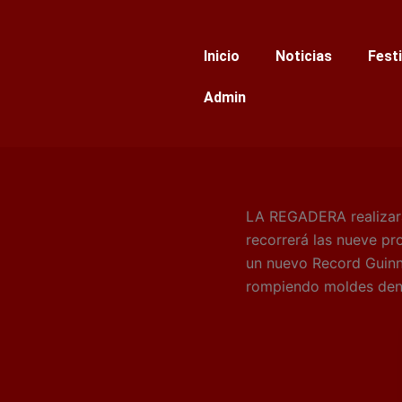
Ir
al
Inicio
Noticias
Fest
contenido
Admin
LA REGADERA realizará 
recorrerá las nueve pro
un nuevo Record Guinne
rompiendo moldes dent