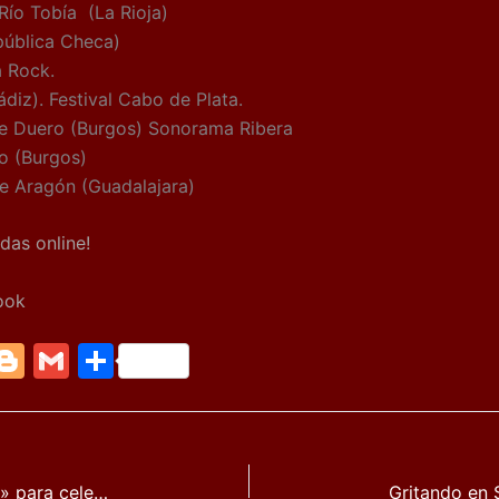
Río Tobía (La Rioja)
epública Checa)
a Rock.
ádiz). Festival Cabo de Plata.
e Duero (Burgos) Sonorama Ribera
go (Burgos)
de Aragón (Guadalajara)
das online!
ook
M
Bl
G
C
e
o
m
o
g
ai
m
g
l
p
Café Pub El Refugio prepara un «Fiestón» para celebrar su III aniversario: