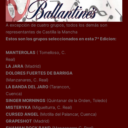
A excepción de cuatro grupos, todos los demás son
representantes de Castilla la Mancha
Estos son los grupos seleccionados en esta 7ª Edicion:
MANTEROLAS
( Tomelloso, C.
Real)
LA JARA
(Madrid)
DOLORES FUERTES DE BARRIGA
(Manzanares, C. Real)
LA BANDA DEL JARO
(Tarancon,
Cuenca)
SINGER MORNINGS
(Quintanar de la Orden, Toledo)
MISTERYKA
(Miguelturra, C. Real)
CURSED ANGEL
(Motilla del Palancar, Cuenca)
GRAPESHOT
(Madrid)
SHAMAN ROCK BAND
(Manzanares,C. Real)