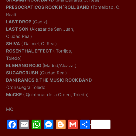
PRESOCRATICOS ROCK N´ROLL BAND
(Tomelloso, C.
Real)
LAST DROP
(Cadiz)
LAST SON
(Alcazar de San Juan,
Ciudad Real)
SHIVA
( Daimiel, C. Real)
ROSENTHAL EFFECT
( Torrijos,
Toledo)
EL ENANO ROJO
(Madrid/Alcazar)
SUGARCRUSH
(Ciudad Real)
DANI RAMOS & THE MUSIC ROCK BAND
(Consuegra,Toledo
MüCKE
( Quintanar de la Orden, Toledo)
MQ
F
E
W
M
Bl
G
C
a
m
h
e
o
m
o