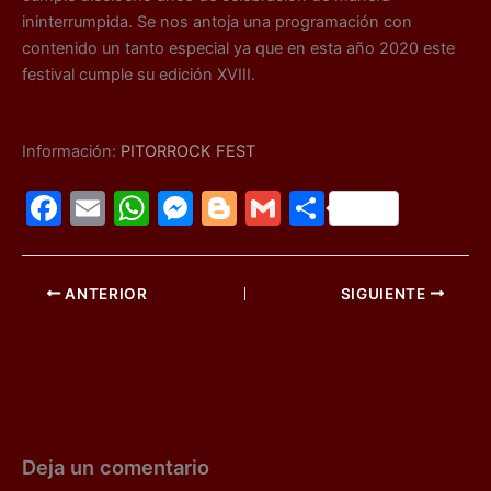
ininterrumpida. Se nos antoja una programación con
contenido un tanto especial ya que en esta año 2020 este
festival cumple su edición XVIII.
Información:
PITORROCK FEST
F
E
W
M
Bl
G
C
a
m
h
e
o
m
o
c
ai
at
s
g
ai
m
ANTERIOR
SIGUIENTE
e
l
s
s
g
l
p
b
A
e
er
ar
o
p
n
tir
o
p
g
k
er
Deja un comentario