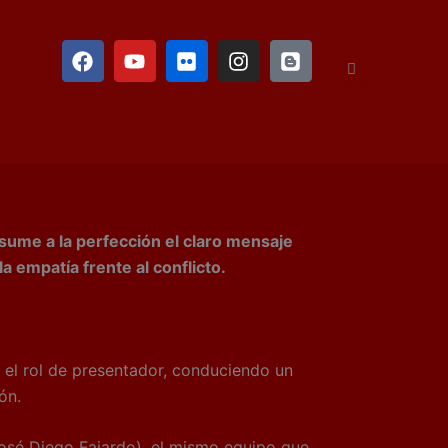
F
Y
F
I
B
a
o
l
n
l
c
u
i
s
o
e
t
c
t
g
b
u
k
a
g
o
b
r
g
e
o
e
r
r
k
a
m
esume a la perfección el claro mensaje
 empatía frente al conflicto.
el rol de presentador, conduciendo un
ón.
sé Diego Fajardo), el mismo equipo que