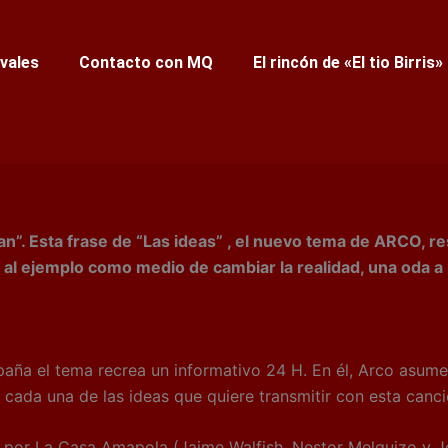
ivales
Contacto con MQ
El rincón de «El tio Birris»
gan”. Esta frase de “Las ideas” , el nuevo tema de ARCO, r
al ejemplo como medio de cambiar la realidad, una oda a la
 el tema recrea un informativo 24 H. En él, Arco asume 
o cada una de las ideas que quiere transmitir con esta canci
or La Casa Amapola (Jaime Walfish, Nestor Melguizo y Jo