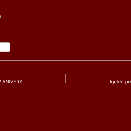
a
DCODE ANUNCIA EL CARTEL DE SU 10º ANIVERSARIO CON LEIVA, VETUSTA MORLA, COQUE MALLA, FUEL FANDANGO, CRYSTAL FIGHTERS, SIDONIE Y MUCHO MÁS.
Igeldo pr