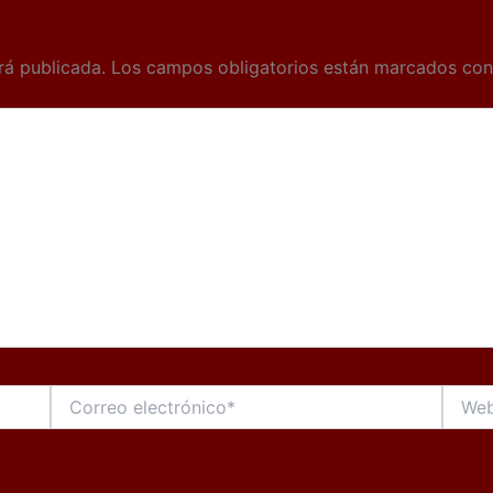
rá publicada.
Los campos obligatorios están marcados co
Correo
Web
electrónico*