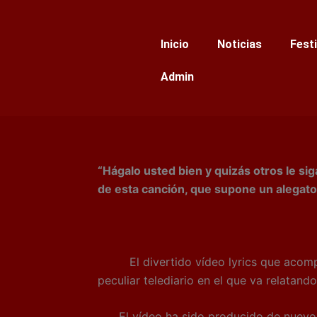
Ir
al
Inicio
Noticias
Fest
contenido
Admin
“Hágalo usted bien y quizás otros le si
de esta canción, que supone un alegato 
El divertido vídeo lyrics que acompaña
peculiar telediario en el que va relatand
El vídeo ha sido producido de nuevo p