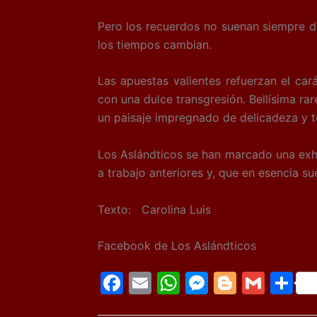
Pero los recuerdos no suenan siempre d
los tiempos cambian.
Las apuestas valientes refuerzan el ca
con una dulce transgresión. Bellísima ra
un paisaje impregnado de delicadeza y t
Los Aslándticos se han marcado una exhib
a trabajo anteriores y, que en esencia s
Texto: Carolina Luis
Facebook de Los Aslándticos
F
E
W
M
Bl
G
C
a
m
h
e
o
m
o