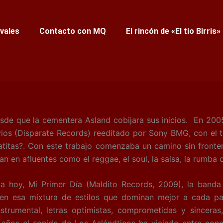
ivales
Contacto con MQ
El rincón de «El tio Birris»
e que la cementera Asland cobijara sus inicios. En 2005
rvios (Disparate Records) reeditado por Sony BMG, con el
atitas?. Con este trabajo comenzaba un camino sin fronte
an en afluentes como el reggae, el soul, la salsa, la rumba o
 Primer Día (Maldito Records, 2009), la banda co
en esa mixtura de estilos que dominan mejor a cada pa
nstrumental, letras optimistas, comprometidas y sincera