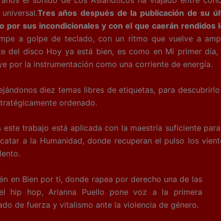
años el sonido de Los Aslándticos ha viajado entre conci
universal.
Tres años después de la publicación de su ú
 por sus incondicionales y con el que caerán rendidos 
mpe a golpe de teclado, con un ritmo que vuelve a ampli
te del disco Hoy ya está bien, es como en Mi primer día,
ye por la instrumentación como una corriente de energía.
ejándonos diez temas libres de etiquetas, para descubrirlo 
estratégicamente ordenado.
este trabajo está aplicada con la maestría suficiente para
scatar a la Humanidad, donde recuperan el pulso los vient
lento.
én en Bien por ti, donde rapea por derecho una de las
el hip hop, Arianna Puello pone voz a la primera
o de fuerza y vitalismo ante la violencia de género.