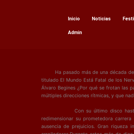
Ir
al
Inicio
Noticias
Fest
contenido
Admin
Ha pasado más de una década desd
titulado El Mundo Está Fatal de los Ne
Álvaro Begines ¿Por qué se frotan las p
múltiples direcciones rítmicas, y que nad
Con su último disco hasta hoy, Mi
redimensionar su prometedora carrera 
ausencia de prejuicios. Gran riqueza i