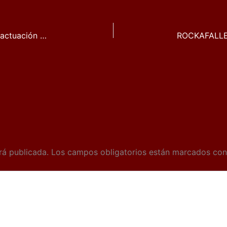
Ska-P ofrecerá en Viña Rock su primera actuación de 2013 en España
rá publicada.
Los campos obligatorios están marcados co