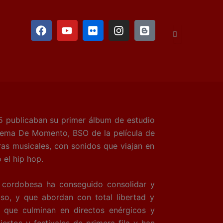
F
Y
F
I
B
a
o
l
n
l
c
u
i
s
o
e
t
c
t
g
b
u
k
a
g
o
b
r
g
e
o
e
r
r
k
a
m
 publicaban su primer álbum de estudio
 tema De Momento, BSO de la película de
ras musicales, con sonidos que viajan en
 el hip hop.
rdobesa ha conseguido consolidar y
so, y que abordan con total libertad y
s, que culminan en directos enérgicos y