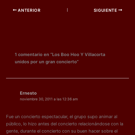
c
ai
at
s
g
ai
m
ANTERIOR
SIGUIENTE
e
l
s
s
g
l
p
b
A
e
er
ar
o
p
n
tir
o
p
g
k
er
1 comentario en “Los Boo Hoo Y Villacorta
unidos por un gran concierto”
Ernesto
noviembre 30, 2011 a las 12:36 am
Fue un concierto espectacular, el grupo supo animar al
público, lo hizo antes del concierto relacionándose con la
gente, durante el concierto con su buen hacer sobre el