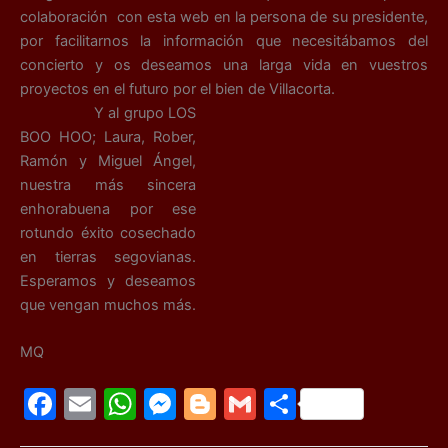
colaboración con esta web en la persona de su presidente,
por facilitarnos la información que necesitábamos del
concierto y os deseamos una larga vida en vuestros
proyectos en el futuro por el bien de Villacorta.
Y al grupo LOS
BOO HOO; Laura, Rober,
Ramón y Miguel Ángel,
nuestra más sincera
enhorabuena por ese
rotundo éxito cosechado
en tierras segovianas.
Esperamos y deseamos
que vengan muchos más.
MQ
F
E
W
M
Bl
G
C
a
m
h
e
o
m
o