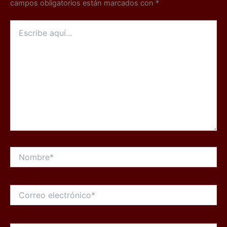
campos obligatorios están marcados con
*
Escribe
aquí...
Nombre*
Correo
electrónico*