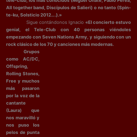
tele-club, los mas conocidos (Miguel Oñate, Pablo Perea,
All together band, Discípulos de Salieri) o no tanto (Spin-
te-ku, Solsticio 2012….).»
Sigue contándonos Ignacio
«El concierto estuvo
genial, el Tele-Club con 40 personas viéndoles
empezando con Seven Nations Army, y siguiendo con un
rock clásico de los 70 y canciones más modernas.
Grupos
como AC/DC,
Offspring,
Rolling Stones,
Free y muchos
más pasaron
por la voz de la
cantante
(Laura) que
nos maravilló y
nos puso los
pelos de punta