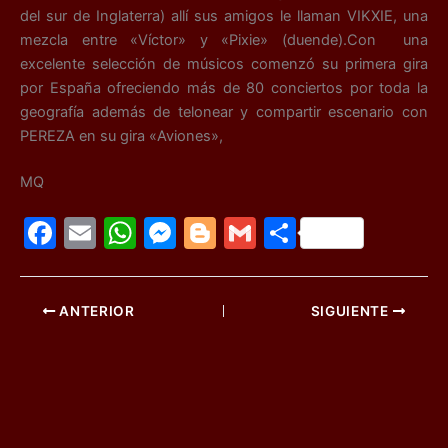
del sur de Inglaterra) allí sus amigos le llaman VIKXIE, una
mezcla entre «Víctor» y «Pixie» (duende).Con una
excelente selección de músicos comenzó su primera gira
por España ofreciendo más de 80 conciertos por toda la
geografía además de telonear y compartir escenario con
PEREZA en su gira «Aviones»,
MQ
F
E
W
M
Bl
G
C
a
m
h
e
o
m
o
c
ai
at
s
g
ai
m
ANTERIOR
SIGUIENTE
e
l
s
s
g
l
p
b
A
e
er
ar
o
p
n
tir
o
p
g