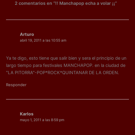
k
er
2 comentarios en “!! Manchapop echa a volar ¡¡”
Arturo
abril 19, 2011 a las 10:55 am
Ya te digo, esto tiene que salir bien y sera el principio de un
largo tiempo para festivales MANCHAPOP. en la ciudad de
"LA PITORRA"-POP*ROCK*QUINTANAR DE LA ORDEN.
Responder
Karlos
mayo 1, 2011 a las 8:59 pm