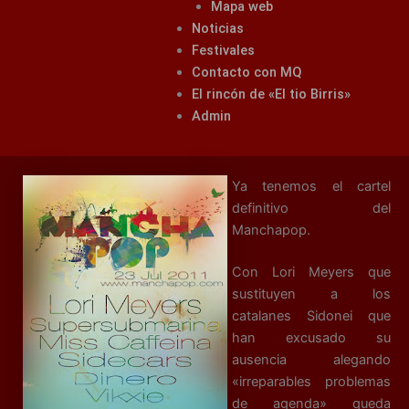
Mapa web
Noticias
Festivales
Contacto con MQ
El rincón de «El tio Birris»
Admin
Ya tenemos el cartel
definitivo del
Manchapop.
Con Lori Meyers que
sustituyen a los
catalanes Sidonei que
han excusado su
ausencia alegando
«irreparables problemas
de agenda» queda