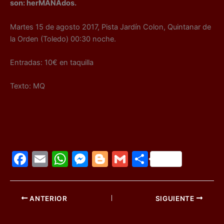
son: herMANAdos.
Martes 15 de agosto 2017, Pista Jardín Colon, Quintanar de
la Orden (Toledo) 00:30 noche.
Entradas: 10€ en taquilla
Texto: MQ
F
E
W
M
Bl
G
C
a
m
h
e
o
m
o
c
ai
at
s
g
ai
m
ANTERIOR
SIGUIENTE
e
l
s
s
g
l
p
b
A
e
er
ar