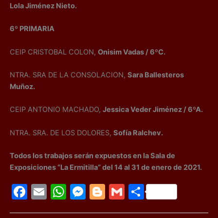
Lola Jiménez Nieto.
6º PRIMARIA
CEIP CRISTOBAL COLON,
Onisim Vadas / 6ºC.
NTRA. SRA DE LA CONSOLACION,
Sara Ballesteros
Muñoz.
CEIP ANTONIO MACHADO,
Jessica Veder Jiménez / 6ºA.
NTRA. SRA. DE LOS DOLORES,
Sofía Ralchev.
Todos los trabajos serán expuestos en la Sala de
Exposiciones “La Ermitilla” del 14 al 31 de enero de 2021.
F
E
W
M
Bl
G
C
a
m
h
e
o
m
o