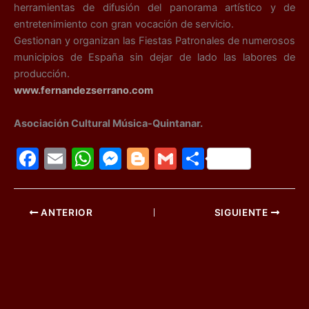
herramientas de difusión del panorama artístico y de
entretenimiento con gran vocación de servicio.
Gestionan y organizan las Fiestas Patronales de numerosos
municipios de España sin dejar de lado las labores de
producción.
www.fernandezserrano.com
Asociación Cultural Música-Quintanar.
F
E
W
M
Bl
G
C
a
m
h
e
o
m
o
c
ai
at
s
g
ai
m
ANTERIOR
SIGUIENTE
e
l
s
s
g
l
p
b
A
e
er
ar
o
p
n
tir
o
p
g