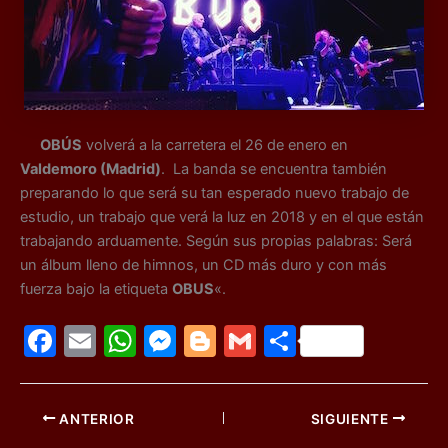
OBÚS
volverá a la carretera el 26 de enero en
Valdemoro (Madrid)
. La banda se encuentra también
preparando lo que será su tan esperado nuevo trabajo de
estudio, un trabajo que verá la luz en 2018 y en el que están
trabajando arduamente. Según sus propias palabras: Será
un álbum lleno de himnos, un CD más duro y con más
fuerza bajo la etiqueta
OBUS
«.
F
E
W
M
Bl
G
C
a
m
h
e
o
m
o
c
ai
at
s
g
ai
m
ANTERIOR
SIGUIENTE
e
l
s
s
g
l
p