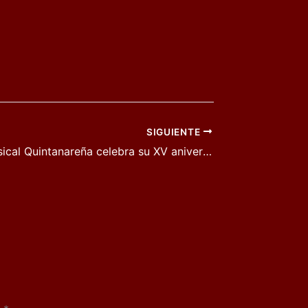
SIGUIENTE
La Unión Musical Quintanareña celebra su XV aniversario con un concierto el día 7 de agosto en la Pista Jardín Colón de Quintanar de la Orden.