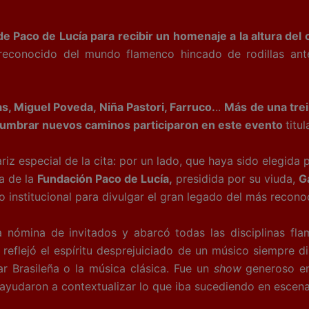
e Paco de Lucía para recibir un homenaje a la altura del
reconocido del mundo flamenco hincado de rodillas ante
s, Miguel Poveda, Niña Pastori, Farruco.
..
Más de una trei
 alumbrar nuevos caminos participaron en este evento
titu
z especial de la cita: por un lado, que haya sido elegida p
a de la
Fundación Paco de Lucía,
presidida por su viuda,
G
nstitucional para divulgar el gran legado del más reconoc
nómina de invitados y abarcó todas las disciplinas fla
 reflejó el espíritu desprejuiciado de un músico siempre 
r Brasileña o la música clásica. Fue un
show
generoso en
ayudaron a contextualizar lo que iba sucediendo en escena