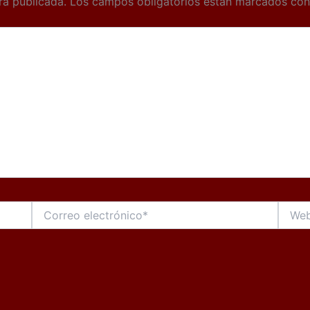
rá publicada.
Los campos obligatorios están marcados co
Correo
Web
electrónico*