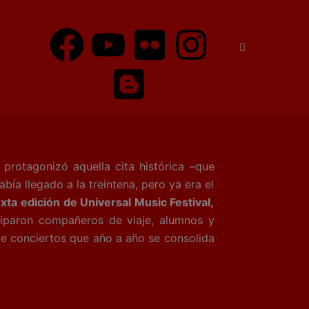
F
Y
B
F
I
a
o
l
l
n
c
u
o
i
s
e
t
g
c
t
b
u
g
k
a
protagonizó aquella cita histórica –que
o
b
e
r
g
ía llegado a la treintena, pero ya era el
xta edición de Universal Music Festival,
o
e
r
r
iciparon compañeros de viaje, alumnos y
de conciertos que año a año se consolida
k
a
m