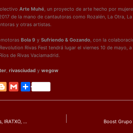
colectivo
Arte Muhé
, un proyecto de arte hecho por mujere
2017 de la mano de cantautoras como Rozalén, La Otra, La 
toras y otras artistas.
romotoras
Bola 9
y
Sufriendo & Gozando
, con la colaborac
evolution Rivas Fest tendrá lugar el viernes 10 de mayo, a 
 Ríos de Rivas Vaciamadrid.
ter
,
rivasciudad
y
wegow
M
Bl
G
C
e
o
m
o
g
ai
m
g
l
p
La Pegatina, La Beriso, Bohemian Betyars, IRATXO, Alamedadosoulna y Valira son los encargados de dar la bienvenida en el Viña Rock 2019
e
er
ar