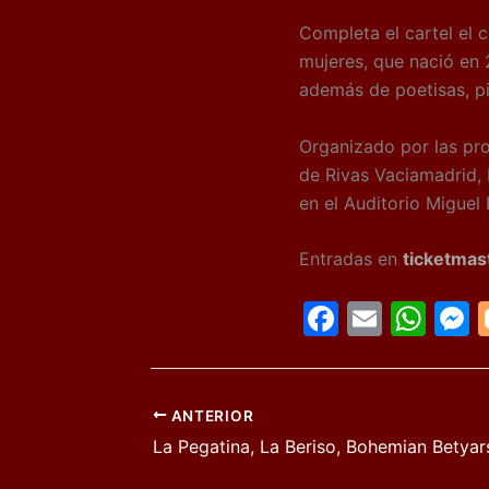
Completa el cartel el 
mujeres, que nació en 
además de poetisas, pin
Organizado por las p
de Rivas Vaciamadrid, R
en el Auditorio Miguel
Entradas en
ticketmas
F
E
W
a
m
h
c
ai
at
s
e
l
s
s
ANTERIOR
b
A