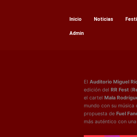
Ir
al
Inicio
Noticias
Fest
contenido
Admin
El
Auditorio Miguel Rí
edición del
RR Fest
(
Re
el cartel
Mala Rodrígu
mundo con su música c
propuesta de
Fuel Fa
más auténtico con una 