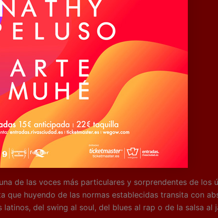
una de las voces más particulares y sorprendentes de los ú
sta que huyendo de las normas establecidas transita con abs
 latinos, del swing al soul, del blues al rap o de la salsa al 