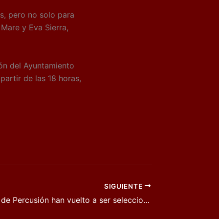
s, pero no solo para
Mare y Eva Sierra,
ión del Ayuntamiento
partir de las 18 horas,
SIGUIENTE
Boost Grupo de Percusión han vuelto a ser seleccionados para la edición del presente año 2019 del Proyecto MusaE (Música en los Museos Estatales)