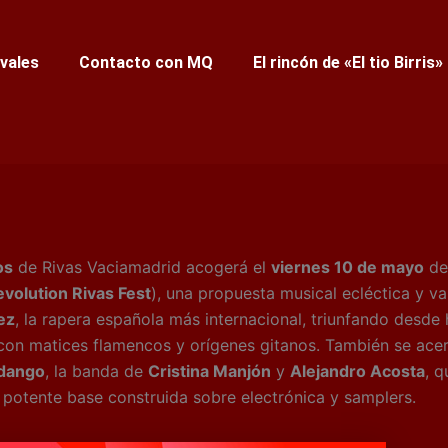
ivales
Contacto con MQ
El rincón de «El tio Birris»
os
de Rivas Vaciamadrid acogerá el
viernes 10 de mayo
de 
volution Rivas Fest
), una propuesta musical ecléctica y v
ez
, la rapera española más internacional, triunfando desde
on matices flamencos y orígenes gitanos. También se acer
ndango
, la banda de
Cristina Manjón
y
Alejandro Acosta
, 
potente base construida sobre electrónica y samplers.