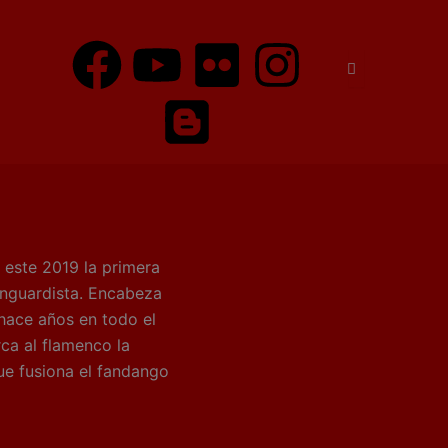
F
Y
B
F
I
a
o
l
l
n
c
u
o
i
s
e
t
g
c
t
b
u
g
k
a
o
b
e
r
g
este 2019 la primera
anguardista. Encabeza
o
e
r
r
 hace años en todo el
ca al flamenco la
k
a
que fusiona el fandango
m