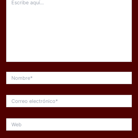
aquí...
Nombre*
Correo
electrónico*
Web