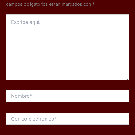
campos obligatorios están marcados con
*
Escribe
aquí...
Nombre*
Correo
electrónico*