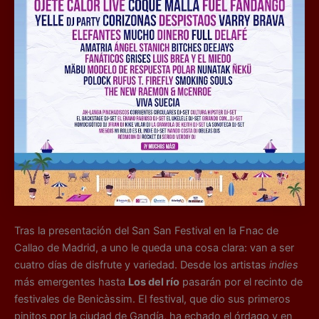
Tras la presentación del San San Festival en la Fnac de
Callao de Madrid, a uno le queda una cosa clara: van a ser
cuatro días de disfrute y variedad. Desde los artistas
indies
más emergentes hasta
Los del río
pasarán por el recinto de
festivales de Benicàssim. El festival, que dio sus primeros
pinitos por la ciudad de Gandía, ha echado el órdago y en