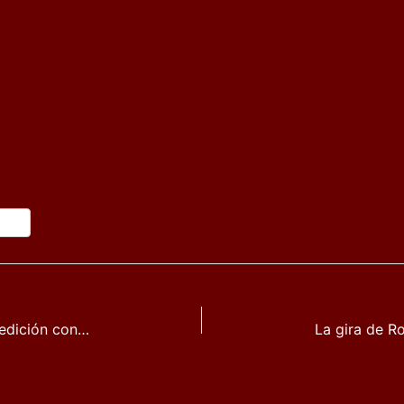
Mancha Folck 2022 presenta su tercera edición con Luar na Lubre como cabeza de cartel