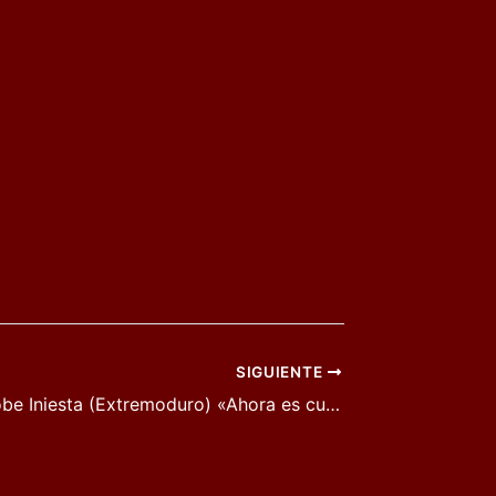
SIGUIENTE
La gira de Robe Iniesta (Extremoduro) «Ahora es cuando» llega a Alcázar de San Juan el día 3 de septiembre