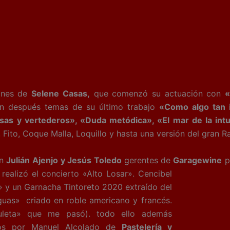
iones de
Selene Casas,
que comenzó su actuación con
«
on después temas de su último trabajo
«Como algo tan i
sas y vertederos», «Duda metódica», «El mar de la intu
ito, Coque Malla, Loquillo y hasta una versión del gran Ra
ón
Julián Ajenjo y Jesús Toledo
gerentes de
Garagewine
pr
realizó el concierto «Alto Losar». Cencibel
a» y un Garnacha Tintoreto 2020 extraído del
uas» criado en roble americano y francés.
uleta» que me pasó). todo ello además
dos por Manuel Alcolado de
Pastelería y