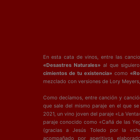
En esta cata de vinos, entre las canc
«Desastres Naturales»
al que siguier
cimientos de tu existencia»
como
«Ro
mezclado con versiones de Lory Meyers, F
Como decíamos, entre canción y canci
que sale del mismo paraje en el que se 
2021, un vino joven del paraje «La Vent
paraje conocido como «Cañá de las Yeg
(gracias a Jesús Toledo por la «ch
acompañado por aperitivos elabora