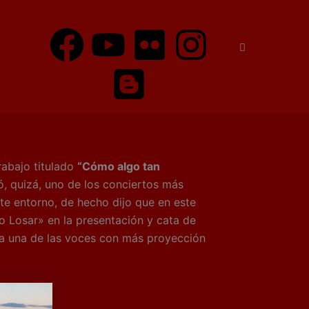
F
Y
B
F
I
a
o
l
l
n
c
u
o
i
s
e
t
g
c
t
b
u
g
k
a
abajo titulado
“Cómo algo tan
o
b
e
r
g
ó, quizá, uno de los conciertos más
ste entorno, de hecho dijo que en este
o
e
r
r
o Losar» en la presentación y cata de
 a una de las voces con más proyección
k
a
m