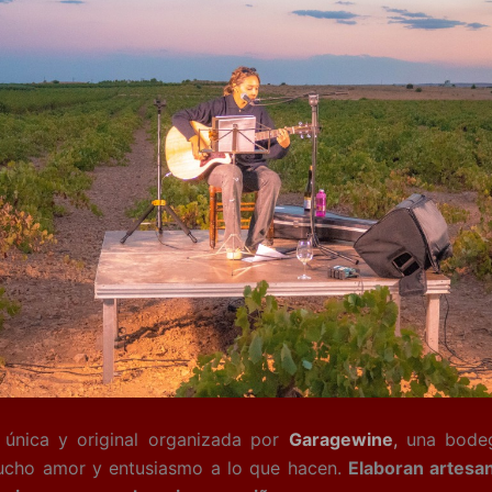
 única y original organizada por
Garagewine
,
una bodega
ucho amor y entusiasmo a lo que hacen.
Elaboran artesan