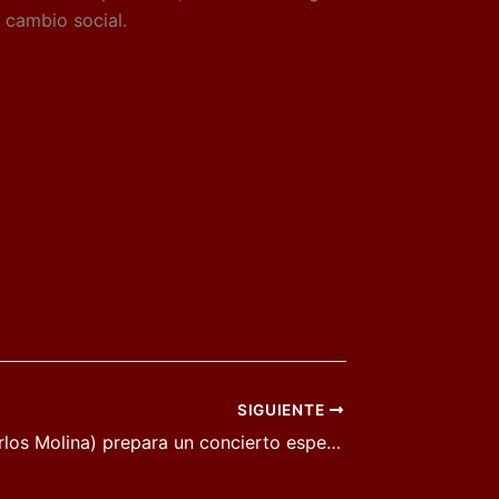
 cambio social.
SIGUIENTE
ÑU (Jose Carlos Molina) prepara un concierto especial Navidad en la Sala Copérnico el día 29 de diciembre