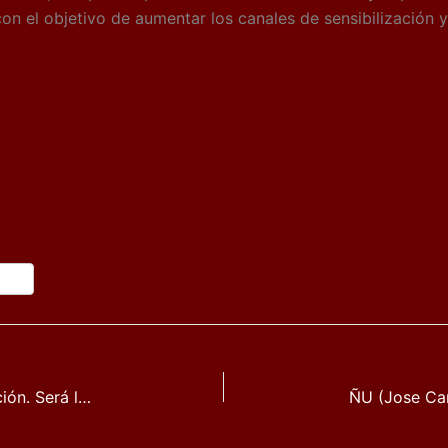
on el objetivo de aumentar los canales de sensibilización y
El ZEPOROCK ya tiene fecha de celebración. Será los días 14, 15 y 16 de junio de 2019