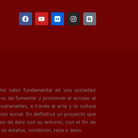
F
Y
F
I
B
a
o
l
n
l
c
u
i
s
o
e
t
c
t
g
b
u
k
a
g
o
b
r
g
e
o
e
r
r
k
a
m
 valor fundamental en una sociedad
tivo de fomentar y promover el acceso al
lnerables, a través el arte y la cultura
ión social. En definitiva un proyecto que
so de éste con su entorno, con el fin de
su estatus, condición, raza o sexo.