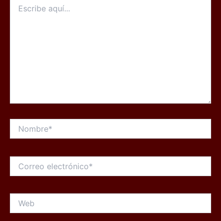
Escribe
aquí...
Nombre*
Correo
electrónico*
Web