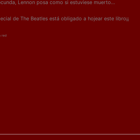
secunda, Lennon posa como si estuviese muerto…
cial de The Beatles está obligado a hojear este libro¡¡
a red