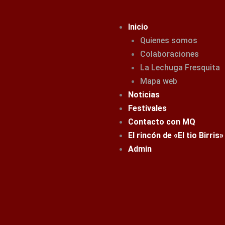
Ir
al
Inicio
contenido
Quienes somos
Colaboraciones
La Lechuga Fresquita
Mapa web
Noticias
Festivales
Contacto con MQ
El rincón de «El tio Birris»
Admin