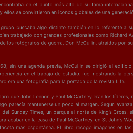
encontraba en el punto más alto de su fama internaciona
 y ellos se convirtieron en iconos globales de una generació
upo buscaba algo distinto también en lo referente a s
habían trabajado con grandes profesionales como Richard A
 de los fotógrafos de guerra, Don McCullin, atraídos por s
sin una agenda previa, McCullin se dirigió al edificio
periencia en el trabajo de estudio, fue mostrando la pers
o era una fotografía para la portada de la revista Life.
aro que John Lennon y Paul McCartney eran los líderes, 
ingo parecía mantenerse un poco al margen. Según avanzab
o del Sunday Times, un parque al norte de King’s Cross, e
ara acabar en la casa de Paul McCartney, en St John’s Wo
u faceta más espontánea. El libro recoge imágenes en la