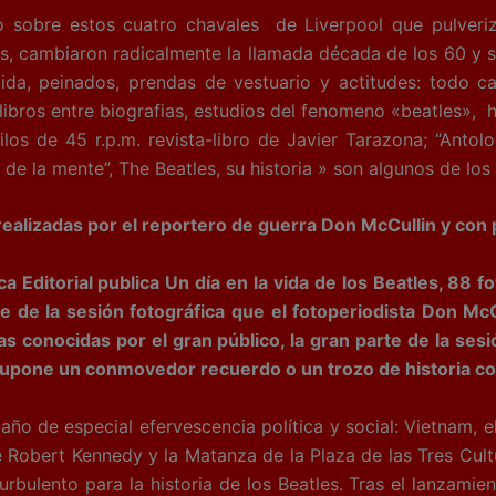
e estos cuatro chavales de Liverpool que pulverizaron
s, cambiaron radicalmente la llamada década de los 60 y su
 vida, peinados, prendas de vestuario y actitudes: todo 
ibros entre biografias, estudios del fenomeno «beatles», hi
ilos de 45 r.p.m. revista-libro de Javier Tarazona; “Anto
de la mente”, The Beatles, su historia » son algunos de los
s realizadas por el reportero de guerra Don McCullin y co
Editorial publica Un día en la vida de los Beatles, 88 fo
e de la sesión fotográfica que el fotoperiodista Don McCu
s conocidas por el gran público, la gran parte de la sesi
supone un conmovedor recuerdo o un trozo de historia co
año de especial efervescencia política y social: Vietnam, e
e Robert Kennedy y la Matanza de la Plaza de las Tres Cul
urbulento para la historia de los Beatles. Tras el lanzamie