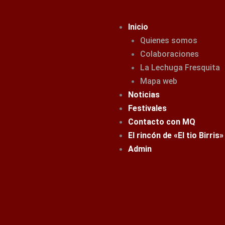
Ir
al
Inicio
contenido
Quienes somos
Colaboraciones
La Lechuga Fresquita
Mapa web
Noticias
Festivales
Contacto con MQ
El rincón de «El tio Birris»
Admin