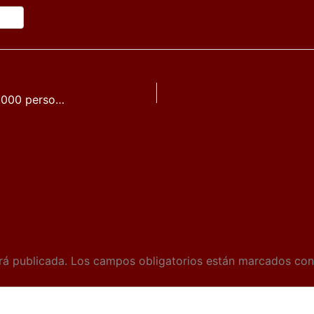
Viña Rock 2018 finaliza con más de 200.000 personas y se reafirma como el mejor festival de Arte-Nativo que se celebra en nuestro país.
rá publicada.
Los campos obligatorios están marcados co