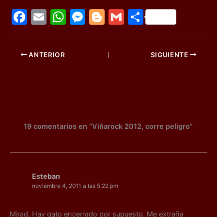
F
E
W
M
Bl
G
C
a
m
h
e
o
m
o
c
ai
at
s
g
ai
m
ANTERIOR
SIGUIENTE
e
l
s
s
g
l
p
b
A
e
er
ar
o
p
n
tir
o
p
g
k
er
19 comentarios en “Viñarock 2012, corre peligro”
Esteban
noviembre 4, 2011 a las 5:22 pm
Mirad. Hay gato encerrado por supuesto. Me extraña