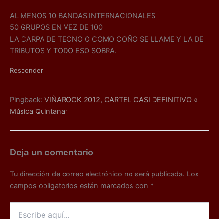
AL MENOS 10 BANDAS INTERNACIONALES
50 GRUPOS EN VEZ DE 100
LA CARPA DE TECNO O COMO COÑO SE LLAME Y LA DE
TRIBUTOS Y TODO ESO SOBRA.
Responder
Pingback:
VIÑAROCK 2012, CARTEL CASI DEFINITIVO «
Música Quintanar
Deja un comentario
Tu dirección de correo electrónico no será publicada.
Los
campos obligatorios están marcados con
*
Escribe
aquí...