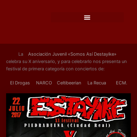
Ir
al
contenido
La
Asociación Juvenil «Somos Así Destayike»
celebra su X aniversario, y para celebrarlo nos presenta un
festival de primera categoría con conciertos de:
El Drogas
NARCO
Celtibeerian
La Recua
ECM.