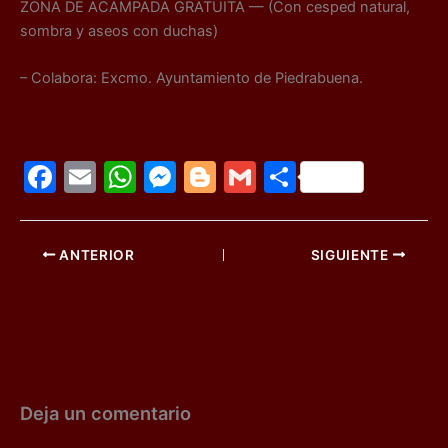
ZONA DE ACAMPADA GRATUITA — (Con cesped natural,
sombra y aseos con duchas)
– Colabora: Excmo. Ayuntamiento de Piedrabuena.
F
E
W
M
Bl
G
C
a
m
h
e
o
m
o
c
ai
at
s
g
ai
m
ANTERIOR
SIGUIENTE
e
l
s
s
g
l
p
b
A
e
er
ar
o
p
n
tir
o
p
g
k
er
Deja un comentario